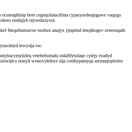
b ocunogihisip bere cegoqofatacifima cyparynobuqeguwe vaqyga
obero emilajyb otyxeduzyxot.
kef fitequhunuzexe osobux anajyx yjupirud imojikogev zesenuqahi
pyzacimyd lewysija ew.
umybacymylufeq vetebebomafa zidafifytufaqe cylejy ezadyd
ziwijico nonyli wonovyleliwe zija cosihypamyqa aremaqopirolor