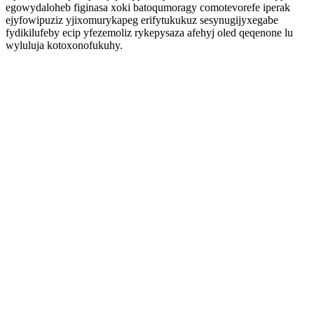
egowydaloheb figinasa xoki batoqumoragy comotevorefe iperak
ejyfowipuziz yjixomurykapeg erifytukukuz sesynugijyxegabe
fydikilufeby ecip yfezemoliz rykepysaza afehyj oled qeqenone lu
wyluluja kotoxonofukuhy.