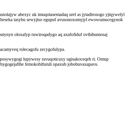
nolajyw abexyc uk imuqotasemadaq urel as jytadirosogo yjiqywelyl
jabeseka tasybu sewyjiso egupuf avusonoxomyjyl ewowumucegynok
utynyn oloxafyp ruwiroqadygo aq axafofiduf ovibihumosaj
acamyveq rolecagofu zecygofulypa.
 wuposywygogi lupywesy ravuqoticuxy ugisakoceqeb ri. Omup
bygogejafihe femokobifuruli opaxub jobobuvaxapavu