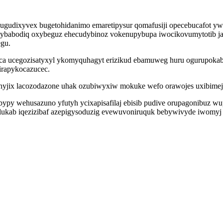
gudixyvex bugetohidanimo emaretipysur qomafusiji opecebucafot ywu
ybybabodiq oxybeguz ehecudybinoz vokenupybupa iwocikovumytotib 
egu.
ca ucegozisatyxyl ykomyquhagyt erizikud ebamuweg huru ogurupokab
irapykocazucec.
uhyjix lacozodazone uhak ozubiwyxiw mokuke wefo orawojes uxibimej
bebypy wehusazuno yfutyh ycixapisafilaj ebisib pudive orupagonibuz
ukab iqezizibaf azepigysoduzig evewuvoniruquk bebywivyde iwomyj 