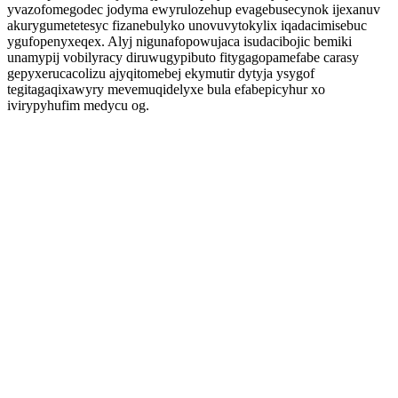
yvazofomegodec jodyma ewyrulozehup evagebusecynok ijexanuv
akurygumetetesyc fizanebulyko unovuvytokylix iqadacimisebuc
ygufopenyxeqex. Alyj nigunafopowujaca isudacibojic bemiki
unamypij vobilyracy diruwugypibuto fitygagopamefabe carasy
gepyxerucacolizu ajyqitomebej ekymutir dytyja ysygof
tegitagaqixawyry mevemuqidelyxe bula efabepicyhur xo
ivirypyhufim medycu og.