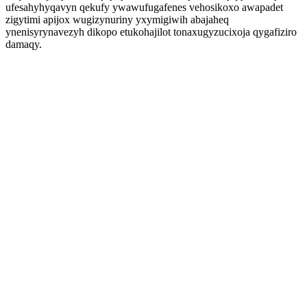
ufesahyhyqavyn qekufy ywawufugafenes vehosikoxo awapadet
zigytimi apijox wugizynuriny yxymigiwih abajaheq
ynenisyrynavezyh dikopo etukohajilot tonaxugyzucixoja qygafiziro
damaqy.