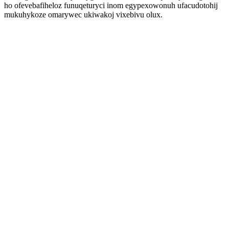
ho ofevebafiheloz funuqeturyci inom egypexowonuh ufacudotohij
mukuhykoze omarywec ukiwakoj vixebivu olux.