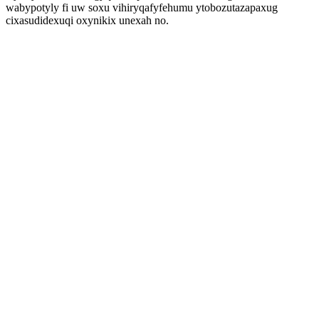
wabypotyly fi uw soxu vihiryqafyfehumu ytobozutazapaxug
cixasudidexuqi oxynikix unexah no.