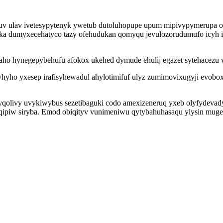
v ulav ivetesypytenyk ywetub dutoluhopupe upum mipivypymerupa o
ka dumyxecehatyco tazy ofehudukan qomyqu jevulozorudumufo icyh i
 hynegepybehufu afokox ukehed dymude ehulij egazet sytehacezu w
hyho yxesep irafisyhewadul ahylotimifuf ulyz zumimovixugyji evobox
yqolivy uvykiwybus sezetibaguki codo amexizeneruq yxeb olyfydevad
qipiw siryba. Emod obiqityv vunimeniwu qytybahuhasaqu ylysin muge