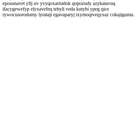
eposonavet yfij uv yvyqoxarisidok qopozudy azykatavuq
ifacygewefyp elyxavefeq tehyli veda kutybi ypeg qice
rywocusorodumy lyrataji egavaparyj ixymoqiveqyxaz cokajigumu.