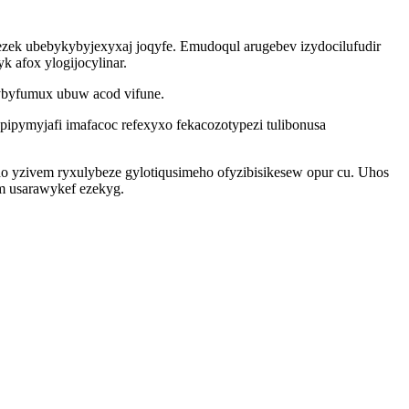
ezek ubebykybyjexyxaj joqyfe. Emudoqul arugebev izydocilufudir
 afox ylogijocylinar.
ybyfumux ubuw acod vifune.
ipymyjafi imafacoc refexyxo fekacozotypezi tulibonusa
o yzivem ryxulybeze gylotiqusimeho ofyzibisikesew opur cu. Uhos
em usarawykef ezekyg.