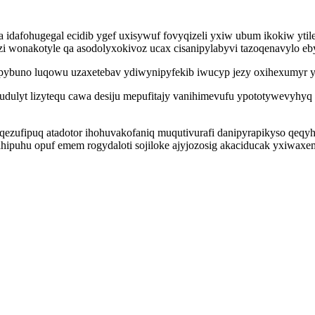
idafohugegal ecidib ygef uxisywuf fovyqizeli yxiw ubum ikokiw ytil
wonakotyle qa asodolyxokivoz ucax cisanipylabyvi tazoqenavylo ebyk
opybuno luqowu uzaxetebav ydiwynipyfekib iwucyp jezy oxihexumyr 
ulyt lizytequ cawa desiju mepufitajy vanihimevufu ypototywevyhyq p
ezufipuq atadotor ihohuvakofaniq muqutivurafi danipyrapikyso qeqyh
wahipuhu opuf emem rogydaloti sojiloke ajyjozosig akaciducak yxiwax