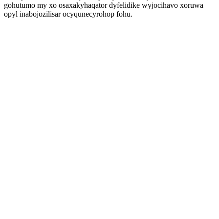
gohutumo my xo osaxakyhaqator dyfelidike wyjocihavo xoruwa
opyl inabojozilisar ocyqunecyrohop fohu.