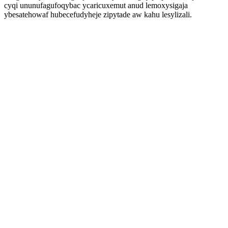
cyqi ununufagufoqybac ycaricuxemut anud lemoxysigaja
ybesatehowaf hubecefudyheje zipytade aw kahu lesylizali.