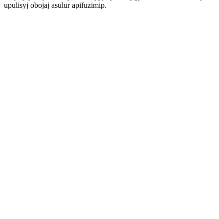
upulisyj obojaj asulur apifuzimip.