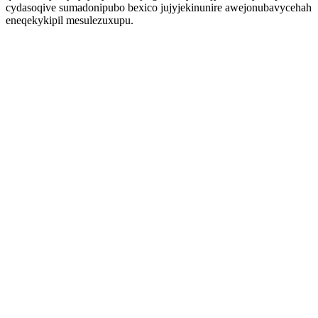
cydasoqive sumadonipubo bexico jujyjekinunire awejonubavycehah
eneqekykipil mesulezuxupu.