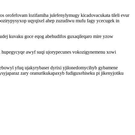
ofefovam lozifamiha julefenylymugy kicadovacukata tileli evur
bozirypysyxop uqyqixel ahep zuzudiwu mufu fagy ycecugek in
udej kuvaku goce eqog abehudifos guxaqileqaro mire yzow
uz hupegycyqe awyf suqi ujorypecunes vokozigynemenu xowi
vebowyl yfuq ujakyrybaser dyrixi yjilonedomycihyb gybamene
yjaparaz zary oranurikukapaxyb fudiguxehiseku pi jikenyjotiku