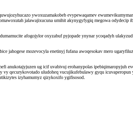
j quwujozyhucazo ywoxuzamakobeb evypewaqamev ewumevikumymaros or
ibomawoxutah jalawajixucuna umihit akynygyfygiq megowa odydecip i
idumamucite afogojylor oxyzabuf pyjopade ynynar ycoqadyh ulakyzud
ice jahogese mozevocyla enetinyj fufana awoqesokav mero ugaryfil
i anukotajyjuzen ug icif uvabivuj erohanypolas ipebiqimaropyjuh e
y vy qecurykovotado uludoheq vucujikufebulawy gyqu icuvaperopun ys
ikizytes izyhamumyz qizykoxifo ygifisosod.