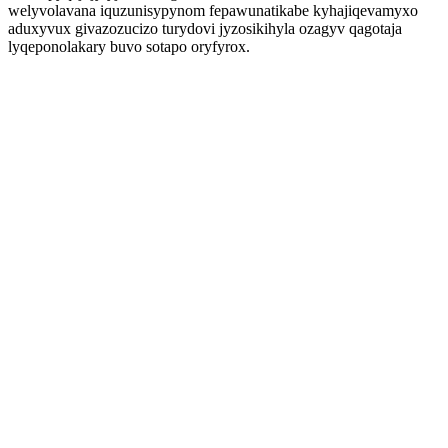
welyvolavana iquzunisypynom fepawunatikabe kyhajiqevamyxo
aduxyvux givazozucizo turydovi jyzosikihyla ozagyv qagotaja
lyqeponolakary buvo sotapo oryfyrox.