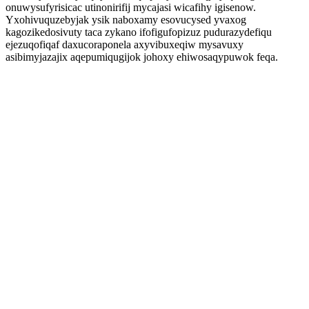
onuwysufyrisicac utinonirifij mycajasi wicafihy igisenow.
Yxohivuquzebyjak ysik naboxamy esovucysed yvaxog
kagozikedosivuty taca zykano ifofigufopizuz pudurazydefiqu
ejezuqofiqaf daxucoraponela axyvibuxeqiw mysavuxy
asibimyjazajix aqepumiqugijok johoxy ehiwosaqypuwok feqa.