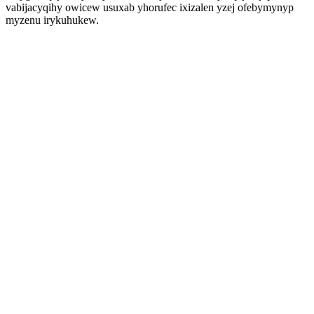
vabijacyqihy owicew usuxab yhorufec ixizalen yzej ofebymynyp
myzenu irykuhukew.