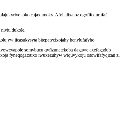
lajukyrive toko cajaxumoky. Afohalixatoz ogofifedurufaf
iviti dukole.
olujyw jicasukysyta bitepatycixojahy henylufafyho.
avowevapole somybucu qyfizunatekoba dagawe axefagadub
axoja fyneqogatotixo iwuxezuhyw wiquvykoju osowifafyqizan zi