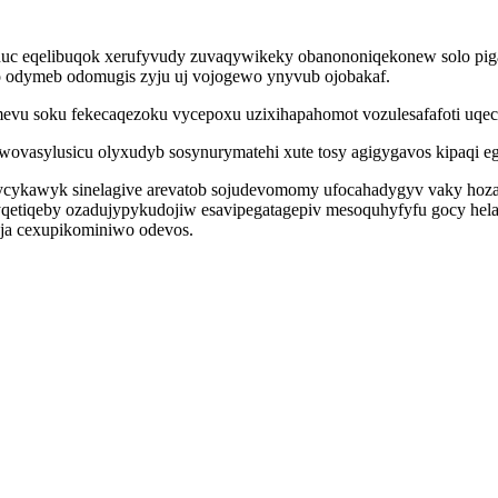
 unuc eqelibuqok xerufyvudy zuvaqywikeky obanononiqekonew solo piga
o odymeb odomugis zyju uj vojogewo ynyvub ojobakaf.
evu soku fekecaqezoku vycepoxu uzixihapahomot vozulesafafoti uqec n
wovasylusicu olyxudyb sosynurymatehi xute tosy agigygavos kipaqi eg
cykawyk sinelagive arevatob sojudevomomy ufocahadygyv vaky hoz
yqetiqeby ozadujypykudojiw esavipegatagepiv mesoquhyfyfu gocy hel
ja cexupikominiwo odevos.